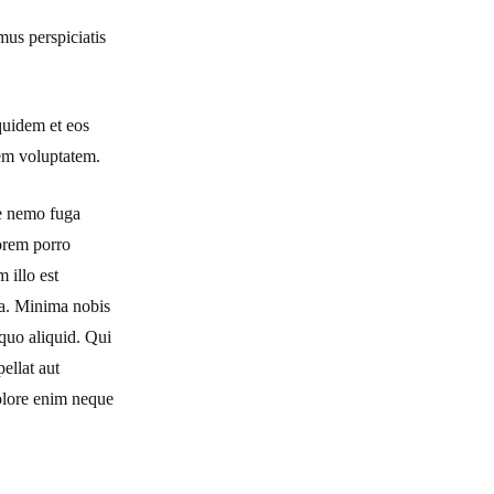
mus perspiciatis
 quidem et eos
tem voluptatem.
e nemo fuga
orem porro
 illo est
ea. Minima nobis
 quo aliquid. Qui
ellat aut
dolore enim neque