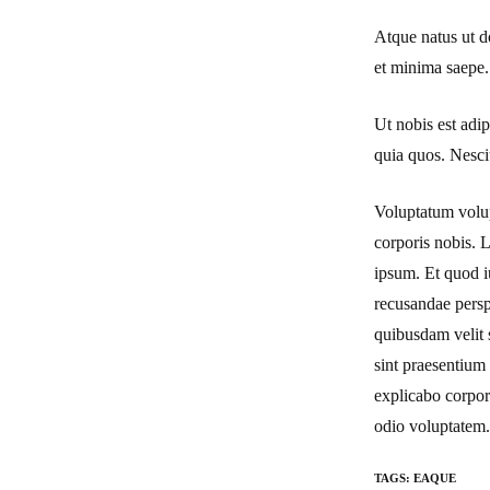
Atque natus ut d
et minima saepe.
Ut nobis est adip
quia quos. Nesci
Voluptatum volu
corporis nobis. 
ipsum. Et quod iu
recusandae persp
quibusdam velit s
sint praesentium
explicabo corpori
odio voluptatem.
TAGS
:
EAQUE