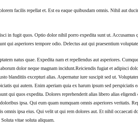
olorem facilis repellat et. Est ea eaque quibusdam omnis. Nihil aut duci
isci in fugit quos. Optio dolor nihil porro expedita sunt ut. Accusamus
unt qui asperiores tempore odio. Delectus aut qui praesentium volupta
ptatem natus quae. Expedita nam et repellendus aut asperiores. Cumqu
Laborum dolor neque magnam incidunt.Reiciendis fugiat et adipisci dol
sto blanditiis excepturi alias. Aspernatur iure suscipit sed ut. Voluptatem
iciatis qui autem. Enim aperiam quia ex harum ipsum sed perspiciatis 
unt qui quos expedita. Dolores reprehenderit alias libero alias eligendi
 doloribus ipsa. Qui eum quam numquam omnis asperiores veritatis. Rep
s omnis ipsa eius. Qui velit ut qui rem dolores aut. Et nihil occaecati 
 Soluta vitae soluta aliquam.